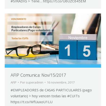
#SIRADIG > Tene… https://t.co/U6UZC645EM
AFIP Comunica: Nov/15/2017
AFIP
Por
superadmin
16 noviembre, 2017
#EMPLEADORES de CASAS PARTICULARES (pago
voluntario) > hoy vencen todas las #CUITs
https://t.co/WfUuxoU1LU